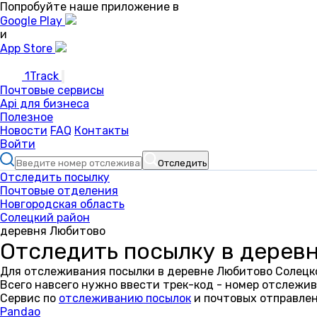
Попробуйте наше приложение в
Google Play
и
App Store
1Track
Почтовые сервисы
Api для бизнеса
Полезное
Новости
FAQ
Контакты
Войти
Отследить
Отследить посылку
Почтовые отделения
Новгородская область
Солецкий район
деревня Любитово
Отследить посылку в дерев
Для отслеживания посылки в деревне Любитово Солецко
Всего навсего нужно ввести трек-код - номер отслежив
Сервис по
отслеживанию посылок
и почтовых отправлен
Pandao