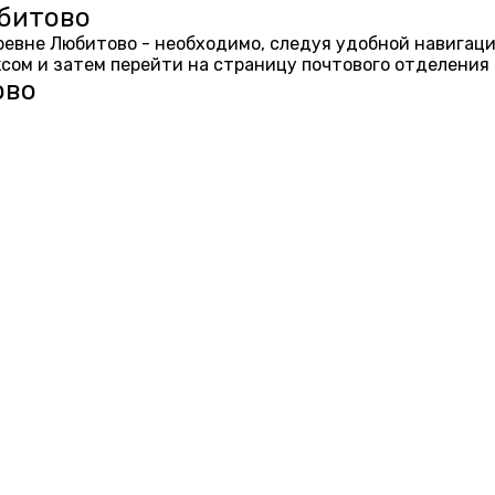
юбитово
еревне Любитово - необходимо, следуя удобной навигац
ом и затем перейти на страницу почтового отделения 
ово