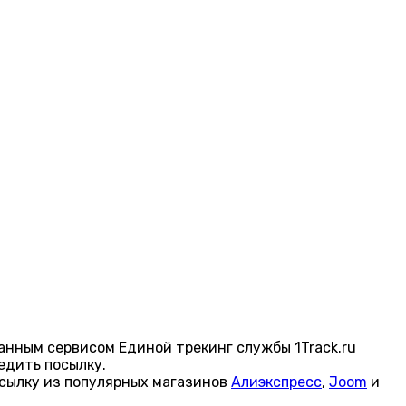
анным сервисом Единой трекинг службы 1Track.ru
едить посылку.
сылку из популярных магазинов
Алиэкспресс
,
Joom
и