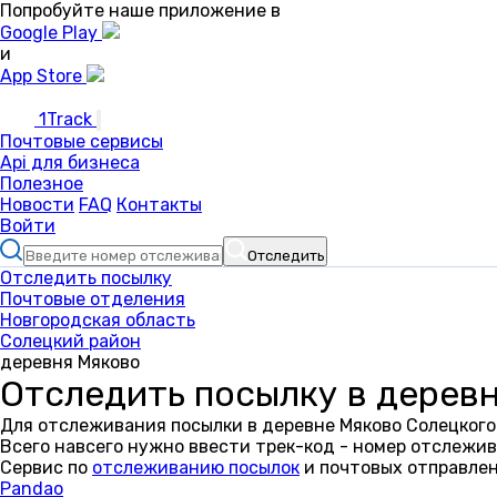
Попробуйте наше приложение в
Google Play
и
App Store
1Track
Почтовые сервисы
Api для бизнеса
Полезное
Новости
FAQ
Контакты
Войти
Отследить
Отследить посылку
Почтовые отделения
Новгородская область
Солецкий район
деревня Мяково
Отследить посылку в дерев
Для отслеживания посылки в деревне Мяково Солецкого
Всего навсего нужно ввести трек-код - номер отслежив
Сервис по
отслеживанию посылок
и почтовых отправлен
Pandao