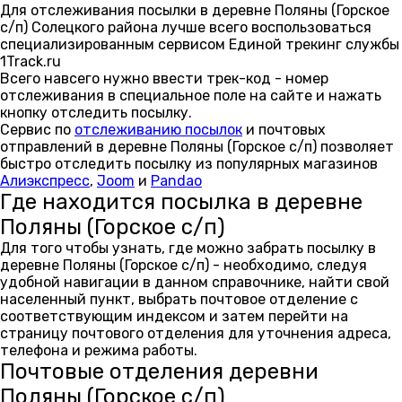
Для отслеживания посылки в деревне Поляны (Горское
с/п) Солецкого района лучше всего воспользоваться
специализированным сервисом Единой трекинг службы
1Track.ru
Всего навсего нужно ввести трек-код - номер
отслеживания в специальное поле на сайте и нажать
кнопку отследить посылку.
Сервис по
отслеживанию посылок
и почтовых
отправлений в деревне Поляны (Горское с/п) позволяет
быстро отследить посылку из популярных магазинов
Алиэкспресс
,
Joom
и
Pandao
Где находится посылка в деревне
Поляны (Горское с/п)
Для того чтобы узнать, где можно забрать посылку в
деревне Поляны (Горское с/п) - необходимо, следуя
удобной навигации в данном справочнике, найти свой
населенный пункт, выбрать почтовое отделение с
соответствующим индексом и затем перейти на
страницу почтового отделения для уточнения адреса,
телефона и режима работы.
Почтовые отделения деревни
Поляны (Горское с/п)