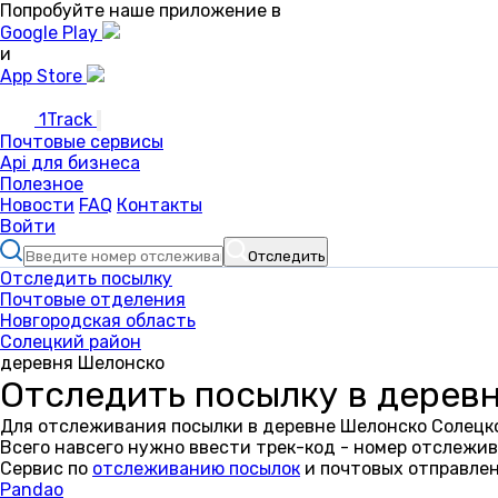
Попробуйте наше приложение в
Google Play
и
App Store
1Track
Почтовые сервисы
Api для бизнеса
Полезное
Новости
FAQ
Контакты
Войти
Отследить
Отследить посылку
Почтовые отделения
Новгородская область
Солецкий район
деревня Шелонско
Отследить посылку в дерев
Для отслеживания посылки в деревне Шелонско Солецко
Всего навсего нужно ввести трек-код - номер отслежив
Сервис по
отслеживанию посылок
и почтовых отправлен
Pandao