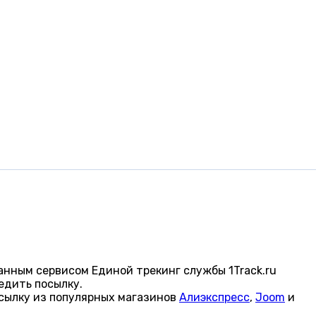
анным сервисом Единой трекинг службы 1Track.ru
едить посылку.
сылку из популярных магазинов
Алиэкспресс
,
Joom
и