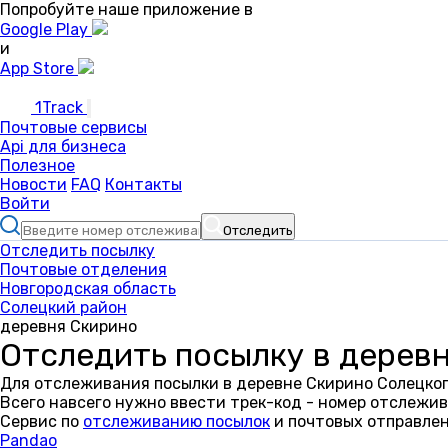
Попробуйте наше приложение в
Google Play
и
App Store
1Track
Почтовые сервисы
Api для бизнеса
Полезное
Новости
FAQ
Контакты
Войти
Отследить
Отследить посылку
Почтовые отделения
Новгородская область
Солецкий район
деревня Скирино
Отследить посылку в дерев
Для отслеживания посылки в деревне Скирино Солецког
Всего навсего нужно ввести трек-код - номер отслежив
Сервис по
отслеживанию посылок
и почтовых отправлен
Pandao