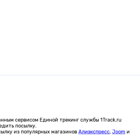
нным сервисом Единой трекинг службы 1Track.ru
едить посылку.
сылку из популярных магазинов
Алиэкспресс
,
Joom
и