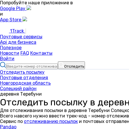
Попробуйте наше приложение в
Google Play
и
App Store
1Track
Почтовые сервисы
Api для бизнеса
Полезное
Новости
FAQ
Контакты
Войти
Отследить
Отследить посылку
Почтовые отделения
Новгородская область
Солецкий район
деревня Теребуни
Отследить посылку в дерев
Для отслеживания посылки в деревне Теребуни Солецко
Всего навсего нужно ввести трек-код - номер отслежив
Сервис по
отслеживанию посылок
и почтовых отправлен
Pandao