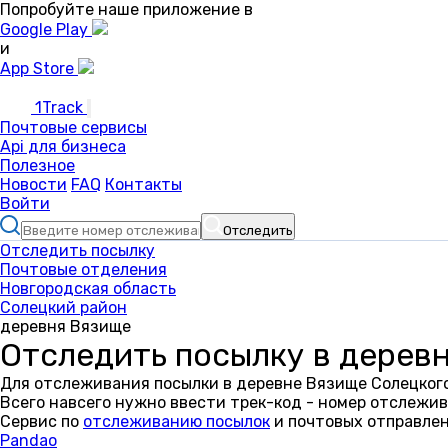
Попробуйте наше приложение в
Google Play
и
App Store
1Track
Почтовые сервисы
Api для бизнеса
Полезное
Новости
FAQ
Контакты
Войти
Отследить
Отследить посылку
Почтовые отделения
Новгородская область
Солецкий район
деревня Вязище
Отследить посылку в дерев
Для отслеживания посылки в деревне Вязище Солецкого
Всего навсего нужно ввести трек-код - номер отслежив
Сервис по
отслеживанию посылок
и почтовых отправлен
Pandao