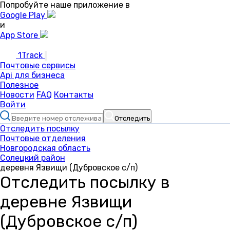
Попробуйте наше приложение в
Google Play
и
App Store
1Track
Почтовые сервисы
Api для бизнеса
Полезное
Новости
FAQ
Контакты
Войти
Отследить
Отследить посылку
Почтовые отделения
Новгородская область
Солецкий район
деревня Язвищи (Дубровское с/п)
Отследить посылку в
деревне Язвищи
(Дубровское с/п)