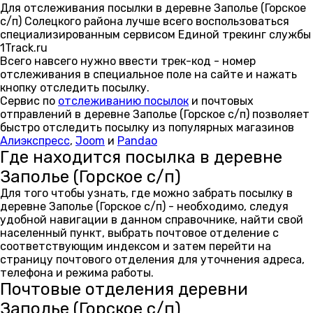
Для отслеживания посылки в деревне Заполье (Горское
с/п) Солецкого района лучше всего воспользоваться
специализированным сервисом Единой трекинг службы
1Track.ru
Всего навсего нужно ввести трек-код - номер
отслеживания в специальное поле на сайте и нажать
кнопку отследить посылку.
Сервис по
отслеживанию посылок
и почтовых
отправлений в деревне Заполье (Горское с/п) позволяет
быстро отследить посылку из популярных магазинов
Алиэкспресс
,
Joom
и
Pandao
Где находится посылка в деревне
Заполье (Горское с/п)
Для того чтобы узнать, где можно забрать посылку в
деревне Заполье (Горское с/п) - необходимо, следуя
удобной навигации в данном справочнике, найти свой
населенный пункт, выбрать почтовое отделение с
соответствующим индексом и затем перейти на
страницу почтового отделения для уточнения адреса,
телефона и режима работы.
Почтовые отделения деревни
Заполье (Горское с/п)