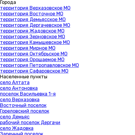
Города
территория Верхазовское МО
территория Восточное МО
территория Демьясское МО
территория Дергачевское МО
территория Жадовское МО
территория Зерновское МО
территория Камышевское МО
территория Мирное МО
территория Октябрьское МО
территория Орошаемое МО
территория Петропавловское МО
территория Сафаровское МО
Населенные пункты
село Алтата
село Антоновка
поселок Васильевка 1-я
село Верхазовка
Восточный поселок
Гореловский поселок
село Демьяс
рабочий поселок Дергачи
село Жадовка
Заречный поселок