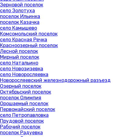
Зерновой поселок
село Золотуха
поселок Ильинка
поселок Казачка
село Камышево
Комсомольский поселок
село Красная Речка
Красноозерный поселок
Лесной поселок
Мирный поселок
село Натальино
село Новозизевка
село Новоросляевка
Новоросляевский железнодорожный разъезд
Озерный поселок
Октябрьский поселок
поселок Олимпия
Орошаемый поселок
Первомайский поселок
село Петропавловка
Прудовой поселок
Рабочий поселок
поселок Радуевка