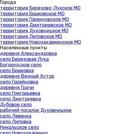
Города
территория Березово-Лукское МО
территория Брыковское МО
территория Горяиновское МО
территория Дмитриевское МО
территория Духовницкое МО
территория Липовское МО
территория Новозахаркинское МО
Населенные пункты
деревня Александровка
село Березовая Лука
Богородское село
село Брыковка
деревня Вечный Хутор
село Горяйновка
деревня Грачи
село Григорьевка
село Дмитриевка
Дубовое село
рабочий поселок Духовницкое
село Левенка
село Липовка
Никольское село
село Новозахаркино