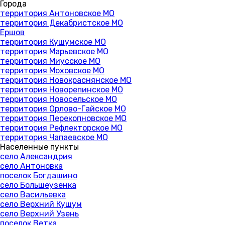
Города
территория Антоновское МО
территория Декабристское МО
Ершов
территория Кушумское МО
территория Марьевское МО
территория Миусское МО
территория Моховское МО
территория Новокраснянское МО
территория Новорепинское МО
территория Новосельское МО
территория Орлово-Гайское МО
территория Перекопновское МО
территория Рефлекторское МО
территория Чапаевское МО
Населенные пункты
село Александрия
село Антоновка
поселок Богдашино
село Большеузенка
село Васильевка
село Верхний Кушум
село Верхний Узень
поселок Ветка