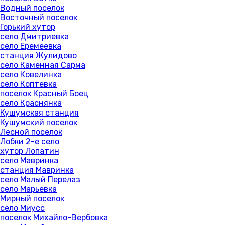
Водный поселок
Восточный поселок
Горький хутор
село Дмитриевка
село Еремеевка
станция Жулидово
село Каменная Сарма
село Ковелинка
село Коптевка
поселок Красный Боец
село Краснянка
Кушумская станция
Кушумский поселок
Лесной поселок
Лобки 2-е село
хутор Лопатин
село Мавринка
станция Мавринка
село Малый Перелаз
село Марьевка
Мирный поселок
село Миусс
поселок Михайло-Вербовка