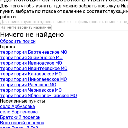
Для того чтобы узнать, где можно забрать посылку в И
пункт, выбрать почтовое отделение с соответствующим
работы.
Для поиска нужного адреса - можете отфильтровать список, вве
Ничего не найдено
Сбросить поиск
Города
территория Бартеневское МО
территория Знаменское МО
территория Ивановское МО
территория Ивантеевское МО
территория Канаевское МО
территория Николаевское МО
территория Раевское МО
территория Чернавское МО
территория Яблоново-Гайское МО
Населенные пункты
село Арбузовка
село Бартеневка
Братский поселок
Восточный поселок