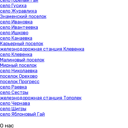
село Горелый Гай
село Гусиха
село Журавлиха
Знаменский поселок
село Ивановка
село Ивантеевка
село Ишково
село Канаевка
Карьерный поселок
железнодорожная станция Клевенка
село Клевенка
Малиновый поселок
Мирный поселок
село Николаевка
поселок Орехово
поселок Прогресс
село Раевка
село Сестры
железнодорожная станция Тополек
село Чернава
село Щигры
село Яблоновый Гай
О нас