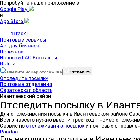
Попробуйте наше приложение в
Google Play
и
App Store
1Track
Почтовые сервисы
Api для бизнеса
Полезное
Новости
FAQ
Контакты
Войти
Отследить
Отследить посылку
Почтовые отделения
Саратовская область
Ивантеевский район
Отследить посылку в Ивант
Для отслеживания посылки в Ивантеевском районе Сара
Всего навсего нужно ввести трек-код - номер отслежив
Сервис по
отслеживанию посылок
и почтовых отправлен
Pandao
Где находится посылка в Ивантеевс