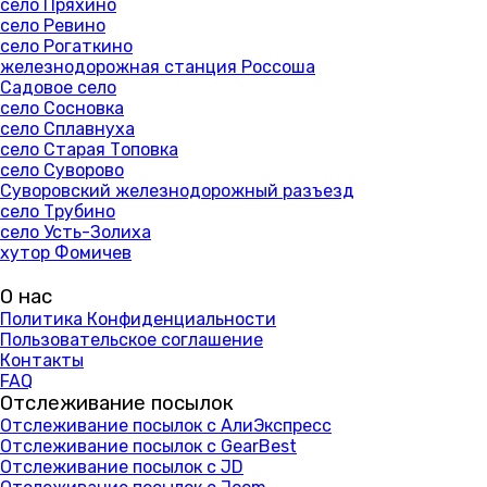
село Пряхино
село Ревино
село Рогаткино
железнодорожная станция Россоша
Садовое село
село Сосновка
село Сплавнуха
село Старая Топовка
село Суворово
Суворовский железнодорожный разъезд
село Трубино
село Усть-Золиха
хутор Фомичев
О нас
Политика Конфиденциальности
Пользовательское соглашение
Контакты
FAQ
Отслеживание посылок
Отслеживание посылок с АлиЭкспресс
Отслеживание посылок с GearBest
Отслеживание посылок с JD