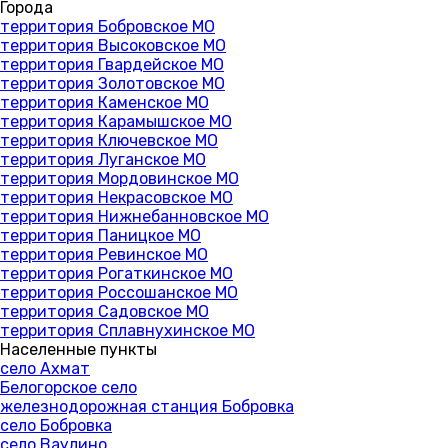
Города
территория Бобровское МО
территория Высоковское МО
территория Гвардейское МО
территория Золотовское МО
территория Каменское МО
территория Карамышское МО
территория Ключевское МО
территория Луганское МО
территория Мордовинское МО
территория Некрасовское МО
территория Нижнебанновское МО
территория Паницкое МО
территория Ревинское МО
территория Рогаткинское МО
территория Россошанское МО
территория Садовское МО
территория Сплавнухинское МО
Населенные пункты
село Ахмат
Белогорское село
железнодорожная станция Бобровка
село Бобровка
село Ваулино