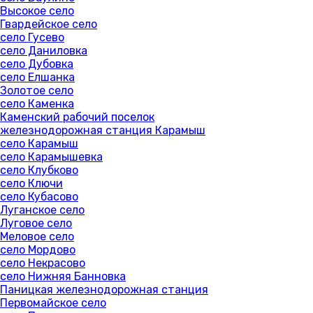
Высокое село
Гвардейское село
село Гусево
село Даниловка
село Дубовка
село Елшанка
Золотое село
село Каменка
Каменский рабочий поселок
железнодорожная станция Карамыш
село Карамыш
село Карамышевка
село Клубково
село Ключи
село Кубасово
Луганское село
Луговое село
Меловое село
село Мордово
село Некрасово
село Нижняя Банновка
Паницкая железнодорожная станция
Первомайское село