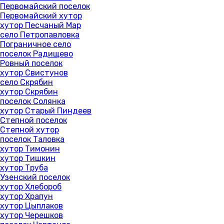
Первомайский поселок
Первомайский хутор
хутор Песчаный Мар
село Петропавловка
Пограничное село
поселок Радищево
Ровный поселок
хутор Свистунов
село Скрябин
хутор Скрябин
поселок Солянка
хутор Старый Пиндеев
Степной поселок
Степной хутор
поселок Таловка
хутор Тимонин
хутор Тишкин
хутор Труба
Узенский поселок
хутор Хлебороб
хутор Храпун
хутор Цыплаков
хутор Черешков