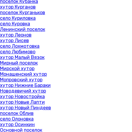
поселок Кубанка
хутор Курганов
поселок Курганьков
село Куриловка
село Куровка
Ленинский поселок
хутор Леонов
хутор Лисев
село Лохмотовка
село Любимово
хутор Малый Вязок
Мирный поселок
Мирской хутор
Монашенский хутор
Мопровский хутор
хутор Нижние Бараки
Новодевичий хутор
хутор Новостройка
хутор Новые Лапти
хутор Новый Пиндеев
поселок Облив
село Олоновка
хутор Осинкин
Основной поселок