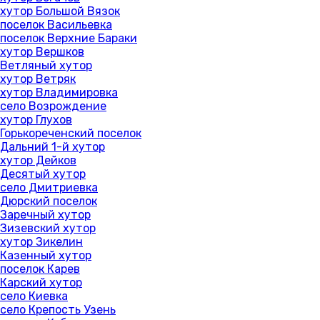
хутор Большой Вязок
поселок Васильевка
поселок Верхние Бараки
хутор Вершков
Ветляный хутор
хутор Ветряк
хутор Владимировка
село Возрождение
хутор Глухов
Горькореченский поселок
Дальний 1-й хутор
хутор Дейков
Десятый хутор
село Дмитриевка
Дюрский поселок
Заречный хутор
Зизевский хутор
хутор Зикелин
Казенный хутор
поселок Карев
Карский хутор
село Киевка
село Крепость Узень