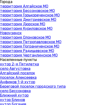
Города
территория Алгайское МО
территория Бессоновское МО
территория Горькореченское МО
территория Дмитриевское МО
территория Дюрское МО
территория Куриловское МО
Новоузенск
территория Олоновское МО
территория Петропавловское МО
территория Пограниченское МО
территория Радищевское МО
территория Чертанлинское МО
Населенные пункты
хутор 2-я Пятилетка
село Августовка
Алгайский поселок
поселок Алексеевка
Анфимов 1-й хутор
Береговой поселок городского типа
село Бессоновка
Ближний хутор
хутор Блинов
хутор Богачев