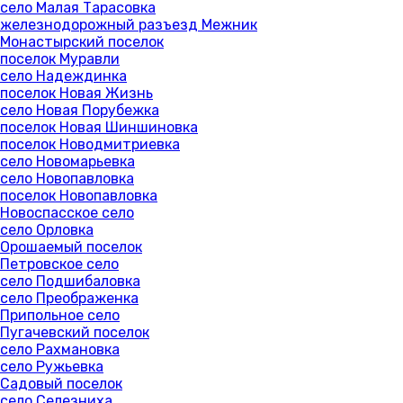
село Малая Тарасовка
железнодорожный разъезд Межник
Монастырский поселок
поселок Муравли
село Надеждинка
поселок Новая Жизнь
село Новая Порубежка
поселок Новая Шиншиновка
поселок Новодмитриевка
село Новомарьевка
село Новопавловка
поселок Новопавловка
Новоспасское село
село Орловка
Орошаемый поселок
Петровское село
село Подшибаловка
село Преображенка
Припольное село
Пугачевский поселок
село Рахмановка
село Ружьевка
Садовый поселок
село Селезниха