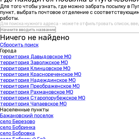
Для того чтобы узнать, где можно забрать посылку в П
пункт, выбрать почтовое отделение с соответствующим
работы.
Для поиска нужного адреса - можете отфильтровать список, вве
Ничего не найдено
Сбросить поиск
Города
территория Давыдовское МО
территория Заволжское МО
территория Клинцовское МО
территория Краснореченское МО
территория Надеждинское МО
территория Преображенское МО
территория Рахмановское МО
территория Старопорубежское МО
территория Чапаевское МО
Населенные пункты
Бажановский поселок
село Березово
село Бобринка
село Бобровка