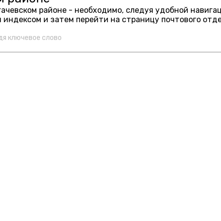
угачевском районе - необходимо, следуя удобной навига
 индексом и затем перейти на страницу почтового отд
дя ключевое слово