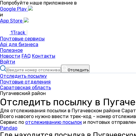
Попробуйте наше приложение в
Google Play
и
App Store
1Track
Почтовые сервисы
Api для бизнеса
Полезное
Новости
FAQ
Контакты
Войти
Отследить
Отследить посылку
Почтовые отделения
Саратовская область
Пугачевский район
Отследить посылку в Пугач
Для отслеживания посылки в Пугачевском районе Сарат
Всего навсего нужно ввести трек-код - номер отслежив
Сервис по
отслеживанию посылок
и почтовых отправлен
Pandao
Где находится посылка в Пугачевско