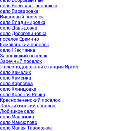
село Бобровый Гай
село Большая Таволожка
село Варваровка
Вишневый поселок
село Владимировка
село Давыдовка
село Дороговиновка
поселок Еремино
Ермаковский поселок
село Жестянка
Заволжский поселок
Заречный поселок
железнодорожная станция Иргиз
село Камелик
село Каменка
село Карловка
село Клинцовка
село Красная Речка
Краснореченский поселок
Лагунихинский поселок
Любицкое село
село Мавринка
село Максютово
село Малая Таволожка