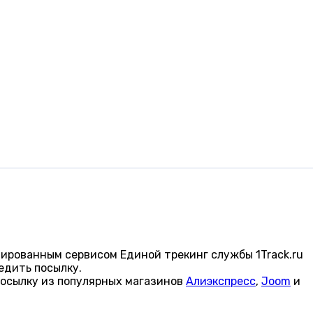
ированным сервисом Единой трекинг службы 1Track.ru
едить посылку.
посылку из популярных магазинов
Алиэкспресс
,
Joom
и