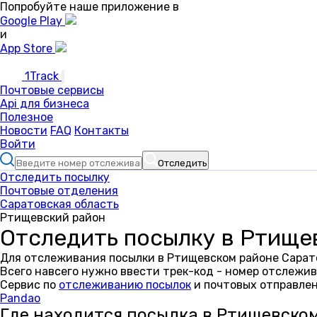
Попробуйте наше приложение в
Google Play
и
App Store
1Track
Почтовые сервисы
Api для бизнеса
Полезное
Новости
FAQ
Контакты
Войти
Отследить
Отследить посылку
Почтовые отделения
Саратовская область
Ртищевский район
Отследить посылку в Ртище
Для отслеживания посылки в Ртищевском районе Сарато
Всего навсего нужно ввести трек-код - номер отслежив
Сервис по
отслеживанию посылок
и почтовых отправлен
Pandao
Где находится посылка в Ртищевско