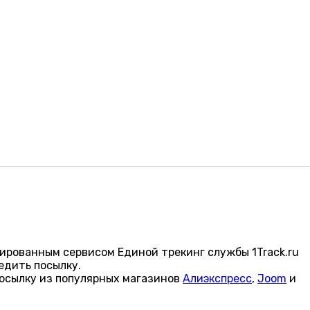
ированным сервисом Единой трекинг службы 1Track.ru
едить посылку.
осылку из популярных магазинов
Алиэкспресс
,
Joom
и