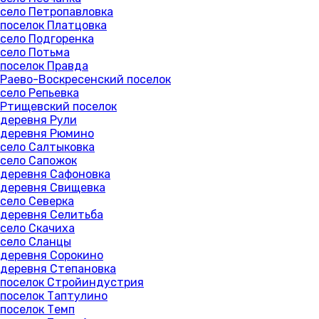
село Петропавловка
поселок Платцовка
село Подгоренка
село Потьма
поселок Правда
Раево-Воскресенский поселок
село Репьевка
Ртищевский поселок
деревня Рули
деревня Рюмино
село Салтыковка
село Сапожок
деревня Сафоновка
деревня Свищевка
село Северка
деревня Селитьба
село Скачиха
село Сланцы
деревня Сорокино
деревня Степановка
поселок Стройиндустрия
поселок Таптулино
поселок Темп