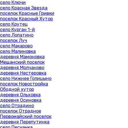
село Ключи
село Красная Звезда
поселок Красные Гривки
поселок Красный Хутор
село Крутец
село Курган 1-й
село Лопатино
поселок Луч
село Макарово
село Малиновка
деревня Мамоновка
Мещанский поселок
деревня Молчаново
деревня Нестеровка
село Нижнее Голицыно
поселок Новостройка
Ободной хутор
деревня Ольховка
деревня Осиновка
село Отрадино
поселок Отрадное
Первомайский поселок
деревня Перепутинка
село Песчанка