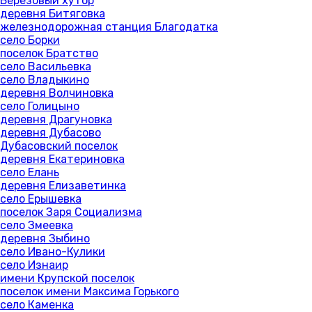
Березовый хутор
деревня Битяговка
железнодорожная станция Благодатка
село Борки
поселок Братство
село Васильевка
село Владыкино
деревня Волчиновка
село Голицыно
деревня Драгуновка
деревня Дубасово
Дубасовский поселок
деревня Екатериновка
село Елань
деревня Елизаветинка
село Ерышевка
поселок Заря Социализма
село Змеевка
деревня Зыбино
село Ивано-Кулики
село Изнаир
имени Крупской поселок
поселок имени Максима Горького
село Каменка