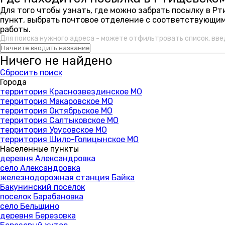
Для того чтобы узнать, где можно забрать посылку в Р
пункт, выбрать почтовое отделение с соответствующим
работы.
Для поиска нужного адреса - можете отфильтровать список, вве
Ничего не найдено
Сбросить поиск
Города
территория Краснозвездинское МО
территория Макаровское МО
территория Октябрьское МО
территория Салтыковское МО
территория Урусовское МО
территория Шило-Голицынское МО
Населенные пункты
деревня Александровка
село Александровка
железнодорожная станция Байка
Бакунинский поселок
поселок Барабановка
село Бельщино
деревня Березовка