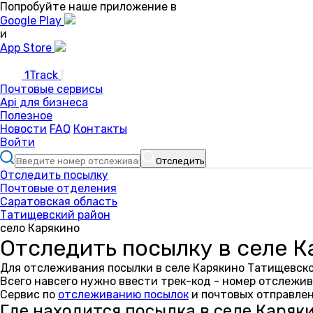
Попробуйте наше приложение в
Google Play
и
App Store
1Track
Почтовые сервисы
Api для бизнеса
Полезное
Новости
FAQ
Контакты
Войти
Отследить
Отследить посылку
Почтовые отделения
Саратовская область
Татищевский район
село Карякино
Отследить посылку в селе К
Для отслеживания посылки в селе Карякино Татищевско
Всего навсего нужно ввести трек-код - номер отслежив
Сервис по
отслеживанию посылок
и почтовых отправлен
Где находится посылка в селе Каряк