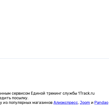
нным сервисом Единой трекинг службы 1Track.ru
едить посылку.
ку из популярных магазинов
Алиэкспресс
,
Joom
и
Pandao