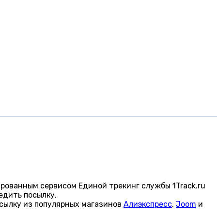
рованным сервисом Единой трекинг службы 1Track.ru
едить посылку.
осылку из популярных магазинов
Алиэкспресс
,
Joom
и