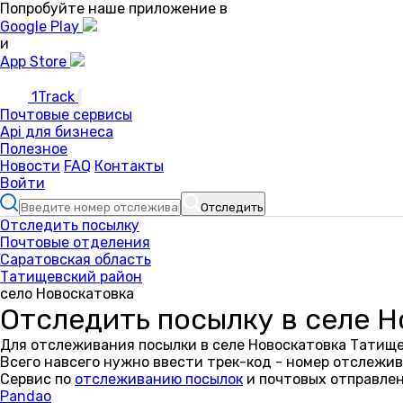
Попробуйте наше приложение в
Google Play
и
App Store
1Track
Почтовые сервисы
Api для бизнеса
Полезное
Новости
FAQ
Контакты
Войти
Отследить
Отследить посылку
Почтовые отделения
Саратовская область
Татищевский район
село Новоскатовка
Отследить посылку в селе 
Для отслеживания посылки в селе Новоскатовка Татище
Всего навсего нужно ввести трек-код - номер отслежив
Сервис по
отслеживанию посылок
и почтовых отправлен
Pandao