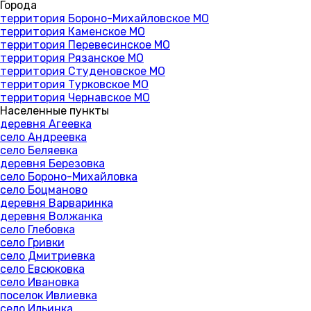
Города
территория Бороно-Михайловское МО
территория Каменское МО
территория Перевесинское МО
территория Рязанское МО
территория Студеновское МО
территория Турковское МО
территория Чернавское МО
Населенные пункты
деревня Агеевка
село Андреевка
село Беляевка
деревня Березовка
село Бороно-Михайловка
село Боцманово
деревня Варваринка
деревня Волжанка
село Глебовка
село Гривки
село Дмитриевка
село Евсюковка
село Ивановка
поселок Ивлиевка
село Ильинка