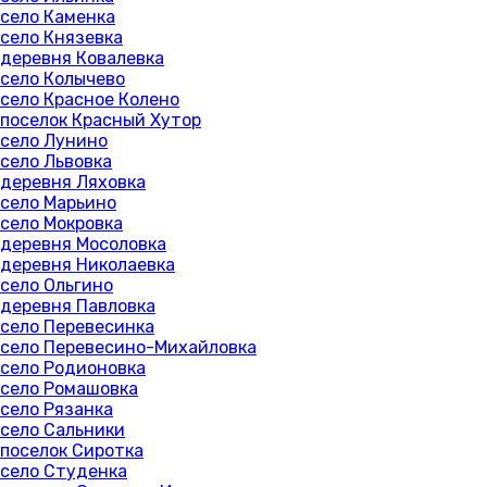
село Каменка
село Князевка
деревня Ковалевка
село Колычево
село Красное Колено
поселок Красный Хутор
село Лунино
село Львовка
деревня Ляховка
село Марьино
село Мокровка
деревня Мосоловка
деревня Николаевка
село Ольгино
деревня Павловка
село Перевесинка
село Перевесино-Михайловка
село Родионовка
село Ромашовка
село Рязанка
село Сальники
поселок Сиротка
село Студенка