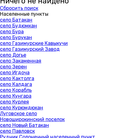
Ничего не найдено
Сбросить поиск
Населенные пункты
село Батакан
село Будюмкан
село Бура
село Бурукан
село Газимурские Кавыкучи
село Газимурский Завод
село Догье
село Закаменная
село Зерен
село Игдоча
село Кактолга
село Калдага
село Корабль
село Кунгара
село Курлея
село Курюмдюкан
Луговское село
Новоширокинский поселок
село Новый Батакан
село Павловск
Рудник Солонечный населенный пункт