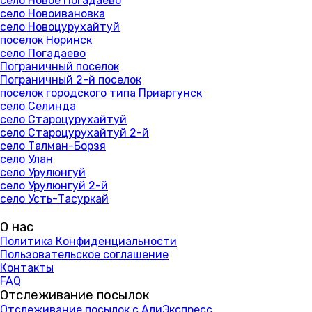
село Новое Погадаево
село Новоивановка
село Новоцурухайтуй
поселок Норинск
село Погадаево
Пограничный поселок
Пограничный 2-й поселок
поселок городского типа Приаргунск
село Селинда
село Староцурухайтуй
село Староцурухайтуй 2-й
село Талман-Борзя
село Улан
село Урулюнгуй
село Урулюнгуй 2-й
село Усть-Тасуркай
О нас
Политика Конфиденциальности
Пользовательское соглашение
Контакты
FAQ
Отслеживание посылок
Отслеживание посылок с АлиЭкспресс