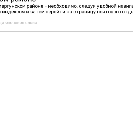
риаргунском районе - необходимо, следуя удобной нави
 индексом и затем перейти на страницу почтового отд
дя ключевое слово