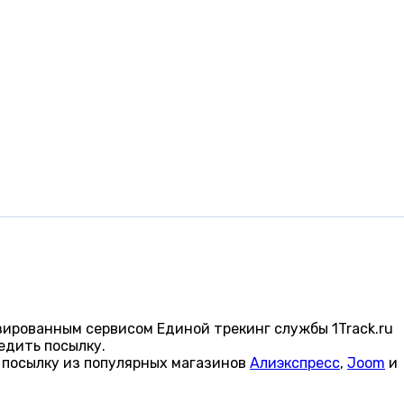
зированным сервисом Единой трекинг службы 1Track.ru
едить посылку.
 посылку из популярных магазинов
Алиэкспресс
,
Joom
и