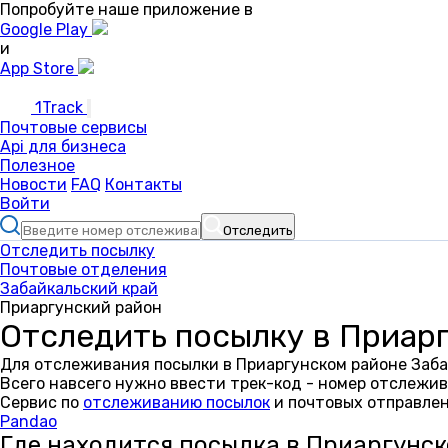
Попробуйте наше приложение в
Google Play
и
App Store
1Track
Почтовые сервисы
Api для бизнеса
Полезное
Новости
FAQ
Контакты
Войти
Отследить
Отследить посылку
Почтовые отделения
Забайкальский край
Приаргунский район
Отследить посылку в Приар
Для отслеживания посылки в Приаргунском районе Заба
Всего навсего нужно ввести трек-код - номер отслежив
Сервис по
отслеживанию посылок
и почтовых отправлен
Pandao
Где находится посылка в Приаргунс