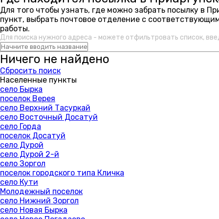
Для того чтобы узнать, где можно забрать посылку в П
пункт, выбрать почтовое отделение с соответствующим
работы.
Для поиска нужного адреса - можете отфильтровать список, вве
Ничего не найдено
Сбросить поиск
Населенные пункты
село Бырка
поселок Верея
село Верхний Тасуркай
село Восточный Досатуй
село Горда
поселок Досатуй
село Дурой
село Дурой 2-й
село Зоргол
поселок городского типа Кличка
село Кути
Молодежный поселок
село Нижний Зоргол
село Новая Бырка