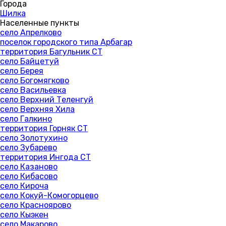
Города
Шилка
Населенные пункты
село Апрелково
поселок городского типа Арбагар
территория Багульник СТ
село Байцетуй
село Берея
село Богомягково
село Васильевка
село Верхний Теленгуй
село Верхняя Хила
село Галкино
территория Горняк СТ
село Золотухино
село Зубарево
территория Ингода СТ
село Казаново
село Кибасово
село Кироча
село Кокуй-Комогорцево
село Красноярово
село Кыэкен
село Макарово