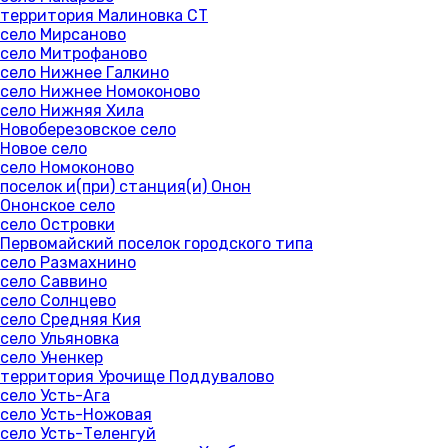
территория Малиновка СТ
село Мирсаново
село Митрофаново
село Нижнее Галкино
село Нижнее Номоконово
село Нижняя Хила
Новоберезовское село
Новое село
село Номоконово
поселок и(при) станция(и) Онон
Ононское село
село Островки
Первомайский поселок городского типа
село Размахнино
село Саввино
село Солнцево
село Средняя Кия
село Ульяновка
село Уненкер
территория Урочище Поддувалово
село Усть-Ага
село Усть-Ножовая
село Усть-Теленгуй