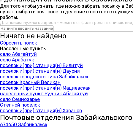
Для того чтобы узнать, где можно забрать посылку в З
пункт, выбрать почтовое отделение с соответствующим
работы.
Для поиска нужного адреса - можете отфильтровать список, вве
Ничего не найдено
Сбросить поиск
Населенные пункты
село Абагайтуй
село Арабатук
поселок и(при) станция(и) Билитуй
поселок и(при) станция(и) Даурия
поселок городского типа Забайкальск
поселок Красный Великан
поселок и(при) станция(и) Мациевская
населенный пункт Рудник Абагайтуй
село Семиозерье
Степной поселок
поселок и(при) станция(и) Харанор
Почтовые отделения Забайкальского
674650 Забайкальск