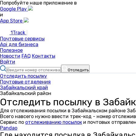
Попробуйте наше приложение в
Google Play
и
App Store
1Track
Почтовые сервисы
Api для бизнеса
Полезное
Новости
FAQ
Контакты
Войти
Отследить
Отследить посылку
Почтовые отделения
Забайкальский край
Забайкальский район
Отследить посылку в Забай
Для отслеживания посылки в Забайкальском районе Заб
Всего навсего нужно ввести трек-код - номер отслежив
Сервис по
отслеживанию посылок
и почтовых отправлен
Pandao
Где находится посылка в Забайкаль