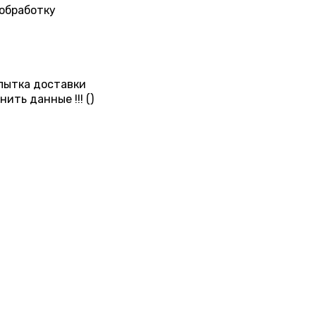
 обработку
пытка доставки
ть данные !!! ()