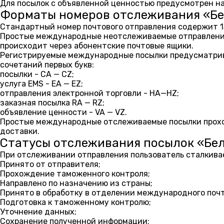
Для посылок с объявленной ценностью предусмотрен на
Форматы номеров отслеживания «Б
Стандартный номер почтового отправления содержит 13 с
Простые международные неотслеживаемые отправления про
происходит через абонентские почтовые ящики.
Регистрируемые международные посылки предусматрива
сочетаний первых букв:
посылки - СА — СZ;
услуга EMS - EA — EZ;
отправления электронной торговли - HA—HZ;
заказная посылка RA — RZ;
объявление ценности - VA — VZ.
Простые международные отслеживаемые посылки проход
доставки.
Статусы отслеживания посылок «Бе
При отслеживании отправления пользователь сталкива
Принято от отправителя;
Прохождение таможенного контроля;
Направлено по назначению из страны;
Принято в обработку в отделении международного почт
Подготовка к таможенному контролю;
Уточнение данных;
Сохранение полученной информации;