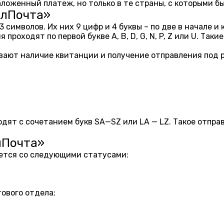
ложенный платеж, но только в те страны, с которыми б
елПочта»
имволов. Их них 9 цифр и 4 буквы – по две в начале и 
ходят по первой букве A, B, D, G, N, P, Z или U. Таки
ют наличие квитанции и получение отправления под ра
ят с сочетанием букв SA—SZ или LA — LZ. Такое отпр
лПочта»
ется со следующими статусами:
ового отдела;