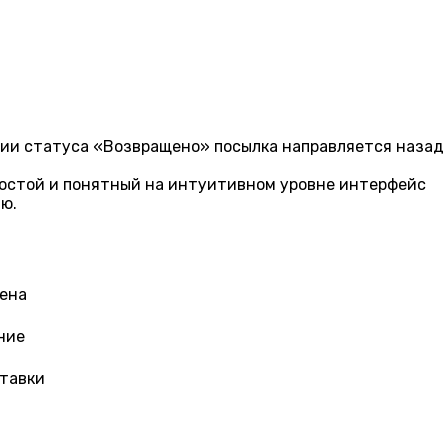
ении статуса «Возвращено» посылка направляется назад
ростой и понятный на интуитивном уровне интерфейс
ю.
мена
ние
ставки